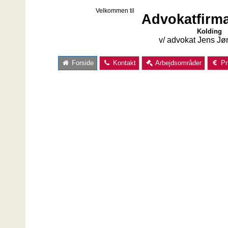
Velkommen til
Advokatfirma
Kolding
v/ advokat Jens Jør
Forside
Kontakt
Arbejdsområder
Pr